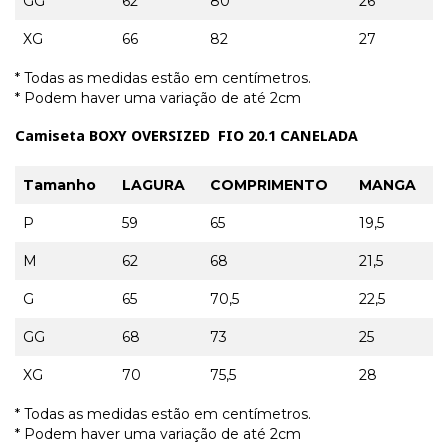
GG
62
80
26
XG
66
82
27
* Todas as medidas estão em centímetros.
* Podem haver uma variação de até 2cm
Camiseta BOXY OVERSIZED FIO 20.1 CANELADA
Tamanho
LAGURA
COMPRIMENTO
MANGA
P
59
65
19,5
M
62
68
21,5
G
65
70,5
22,5
GG
68
73
25
XG
70
75,5
28
* Todas as medidas estão em centímetros.
* Podem haver uma variação de até 2cm