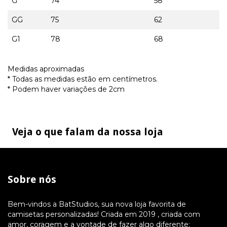
G
74
58
GG
75
62
G1
78
68
Medidas aproximadas
* Todas as medidas estão em centímetros.
* Podem haver variações de 2cm
Veja o que falam da nossa loja
Sobre nós
Bem-vindos a BatStudios, sua nova loja favorita de
camisetas personalizadas! Criada em 2019 , criada com
amor, coragem e a vontade de fazer algo diferente: