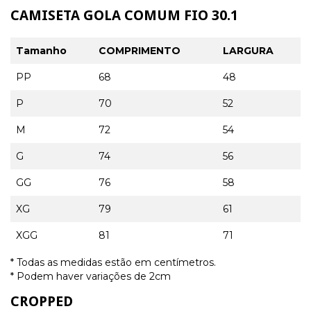
CAMISETA GOLA COMUM FIO 30.1
Tamanho
COMPRIMENTO
LARGURA
PP
68
48
P
70
52
M
72
54
G
74
56
GG
76
58
XG
79
61
XGG
81
71
* Todas as medidas estão em centímetros.
* Podem haver variações de 2cm
CROPPED