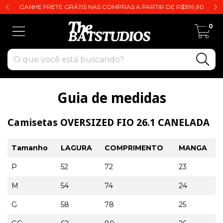
GANHE FRETE GRÁTIS NAS COMPRAS A PARTIR DE R$399,90
0
Guia de medidas
Camisetas OVERSIZED FIO 26.1 CANELADA
Tamanho
LAGURA
COMPRIMENTO
MANGA
P
52
72
23
M
54
74
24
G
58
78
25