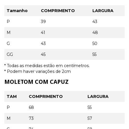
Tamanho
COMPRIMENTO
LARGURA
P
39
43
M
41
48
G
43
50
GG
45
55
* Todas as medidas estão em centímetros.
* Podem haver variações de 2cm
MOLETOM COM CAPUZ
TAM
COMPRIMENTO
LARGURA
P
68
55
M
73
57