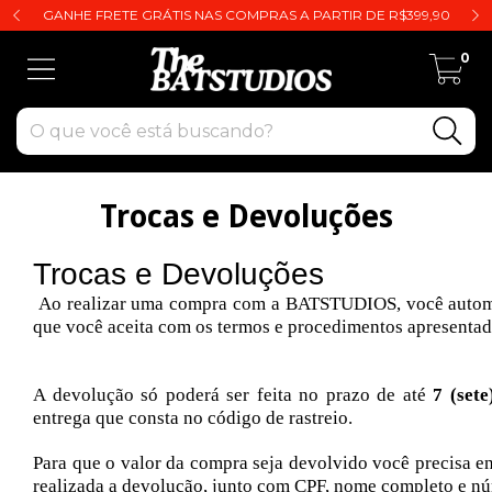
GANHE FRETE GRÁTIS NAS COMPRAS A PARTIR DE R$399,90
0
Trocas e Devoluções
Trocas e Devoluções
Ao realizar uma compra com a BATSTUDIOS, você auto
que você aceita com os termos e procedimentos apresentad
A devolução só poderá ser feita no prazo de até
7 (sete
entrega que consta no código de rastreio.
Para que o valor da compra seja devolvido você precisa e
realizada a devolução, junto com CPF, nome completo e n