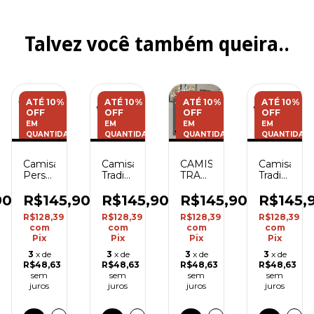
Talvez você também queira..
ATÉ 10%
ATÉ 10%
ATÉ 10%
ATÉ 10%
OFF
OFF
OFF
OFF
EM
EM
EM
EM
E
QUANTIDADE
QUANTIDADE
QUANTIDADE
QUANTIDAD
Camisa
CAMISA
Camisa
Camisa
Tradicional
TRADICIONAL
Tradicional
Personalizada
ada
-
NAÇÃO
Neymar
- Only
Invencível
ALVINEGRA
Jr -
You
90
R$145,90
R$145,90
R$145,
R$145,90
- Mark
Jogo
R$128,39
R$128,39
R$128,39
R$128,39
Grayson
Bonito
com
com
com
com
Pix
Pix
Pix
Pix
3
x de
3
x de
3
x de
3
x de
R$48,63
R$48,63
R$48,63
R$48,63
sem
sem
sem
sem
juros
juros
juros
juros