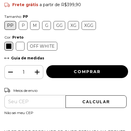
Frete grátis
a partir de
R$399,90
Tamanho:
PP
PP
P
M
G
GG
XG
XGG
Cor:
Preto
OFF WHITE
Guia de medidas
ALTERAR CEP
Entregas para o CEP:
Meios de envio
CALCULAR
Não sei meu CEP